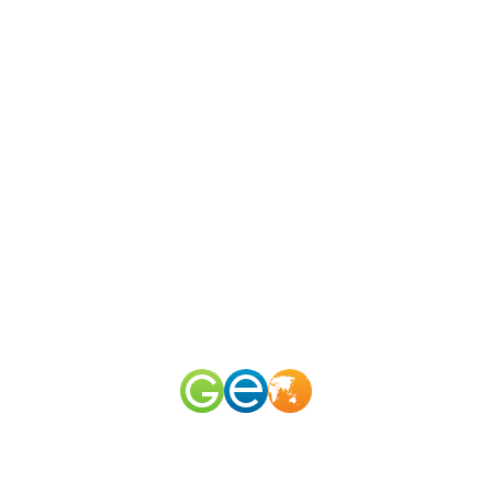
N
 канал
omerid
50