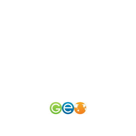
N
канал
merid
50