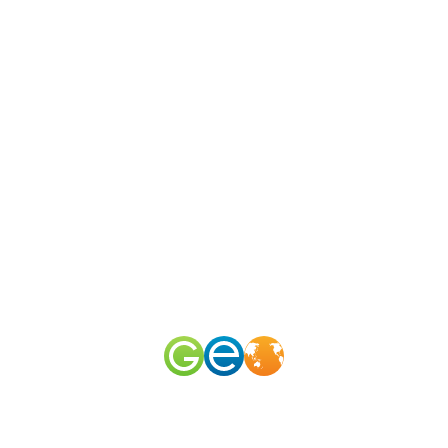
N
 канал
omerid
50