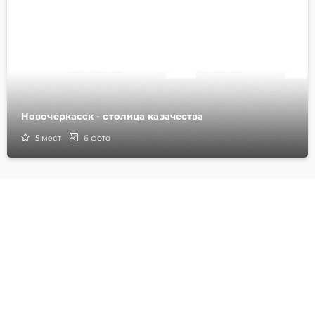
Новочеркасск - столица казачества
5
мест
6
фото