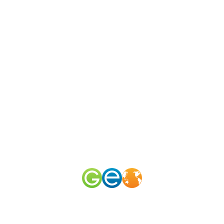
N
канал
merid
50