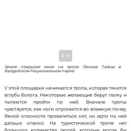
Земля покрытая мхом на тропе Лесные Тайны в
Н
Валдайском Национальном парке
п
не
У этой площадки начинается тропа, которая тянется
вглубь болота. Некоторые желающие берут палку и
пытаются пройти по ней. Вначале тропы
чувствуется, как ноги опускаются во влажную почву.
Явной опасности провалиться нет, но идти по ней
дальше опасно. На туристической тропе нет
большого количества людей, которые могли бы