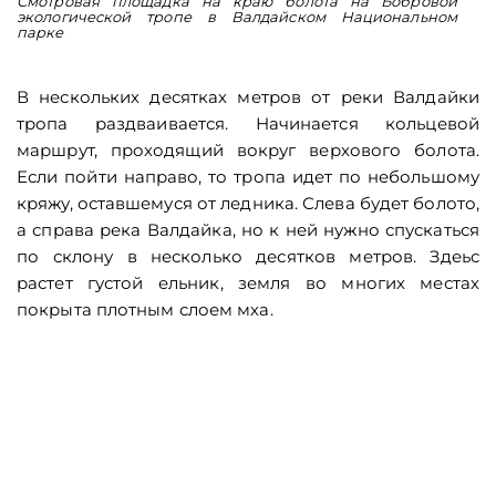
Смотровая площадка на краю болота на Бобровой
В
экологической тропе в Валдайском Национальном
Б
парке
В нескольких десятках метров от реки Валдайки
тропа раздваивается. Начинается кольцевой
маршрут, проходящий вокруг верхового болота.
Если пойти направо, то тропа идет по небольшому
кряжу, оставшемуся от ледника. Слева будет болото,
а справа река Валдайка, но к ней нужно спускаться
по склону в несколько десятков метров. Здеьс
растет густой ельник, земля во многих местах
покрыта плотным слоем мха.