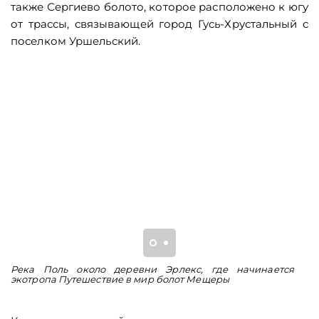
также Сергиево болото, которое расположено к югу
от трассы, связывающей город Гусь-Хрустальный с
поселком Уршельский.
Река Поль около деревни Эрлекс, где начинается
З
экотропа Путешествие в мир болот Мещеры
М