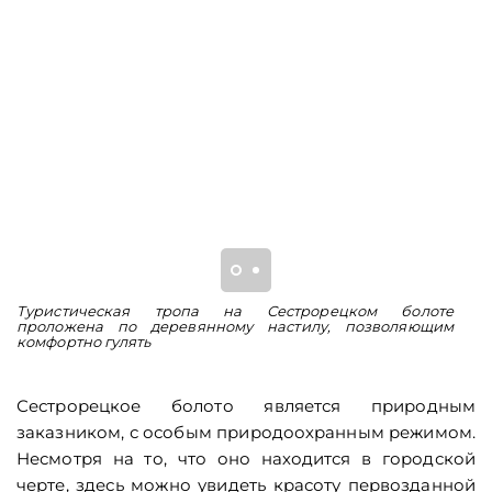
Туристическая тропа на Сестрорецком болоте
З
проложена по деревянному настилу, позволяющим
к
комфортно гулять
Сестрорецкое болото является природным
заказником, с особым природоохранным режимом.
Несмотря на то, что оно находится в городской
черте, здесь можно увидеть красоту первозданной