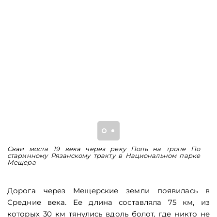
Сваи моста 19 века через реку Поль на тропе По
Р
старинному Рязанскому тракту в Национальном парке
п
Мещера
Дорога через Мещерские земли появилась в
Средние века. Ее длина составляла 75 км, из
которых 30 км тянулись вдоль болот, где никто не