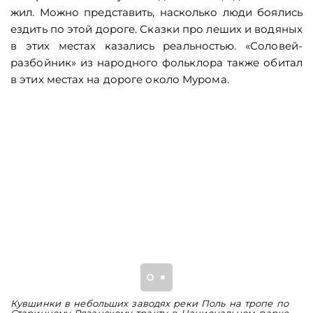
жил. Можно представить, насколько люди боялись
ездить по этой дороге. Сказки про леших и водяных
в этих местах казались реальностью. «Соловей-
разбойник» из народного фольклора также обитал
в этих местах на дороге около Мурома.
Кувшинки в небольших заводях реки Поль на тропе по
Н
Старинному Рязанскому тракту в Национальном парке
б