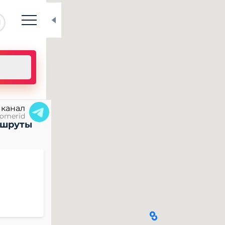
N
 канал
omerid
ршруты