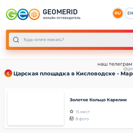
RU
E
наш телеграм
@ge
Царская площадка в Кисловодске - Ма
Золотое Кольцо Карелии
15
мест
8
фото