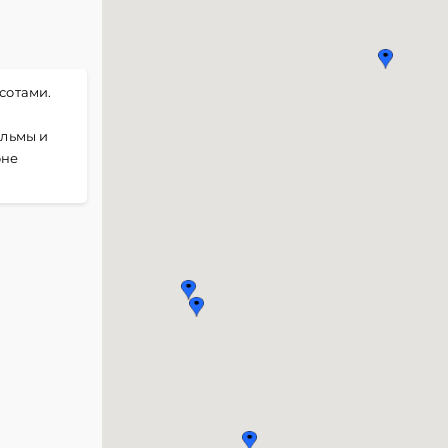
сотами.
альмы и
оне