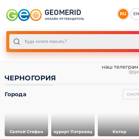
RU
E
наш телеграм
@ge
ЧЕРНОГОРИЯ
Города
СМОТР
Святой Стефан
курорт Петровац
Котор