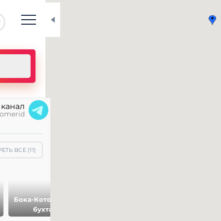
N
 канал
omerid
ЕТЬ ВСЕ (
11
)
Бока-Которская
Монастырь
бухта
Острог
Будва