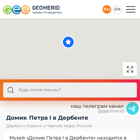
RU
EN
наш телеграм канал
@geomerid
Домик Петра I в Дербенте
Дербент
,
Кавказ и Черное море
,
Россия
Музей «Домик Петра I в Дербенте» находится в