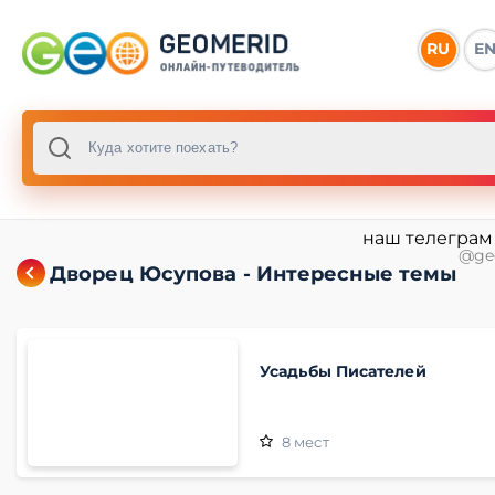
RU
E
наш телеграм
@ge
Дворец Юсупова - Интересные темы
Усадьбы Писателей
8
мест