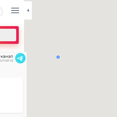
N
 канал
omerid