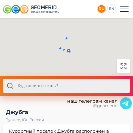
RU
EN
наш телеграм канал
@geomerid
Джубга
Туапсе
,
Юг
,
Россия
Курортный поселок Джубга расположен в