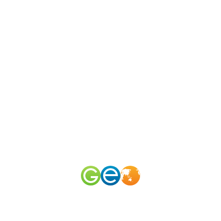
N
канал
merid
100