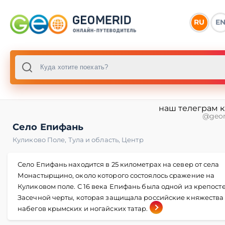
RU
E
наш телеграм 
@geo
Село Епифань
Куликово Поле
,
Тула и область
,
Центр
Село Епифань находится в 25 километрах на север от села
Монастырщино, около которого состоялось сражение на
Куликовом поле. С 16 века Епифань была одной из крепост
Засечной черты, которая защищала российские княжества 
набегов крымских и ногайских татар.