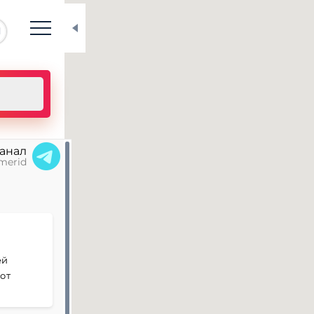
N
канал
merid
ей
от