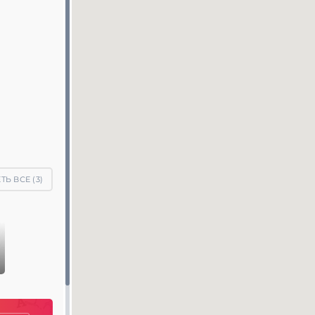
ТЬ ВСЕ (
3
)