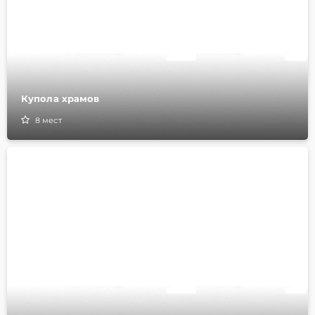
Купола храмов
8
мест