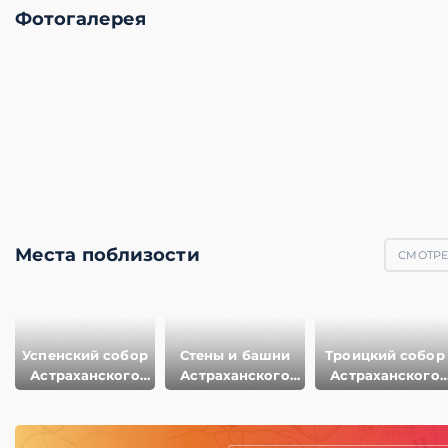
Фотогалерея
Места поблизости
СМОТРЕТ
Успенский собор
Стены и башни
Троицкий собор
Астраханского
Астраханского
Астраханского
Кремля
Кремля
Кремля