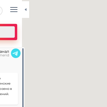
N
канал
merid
а
инские
роено в
нений.