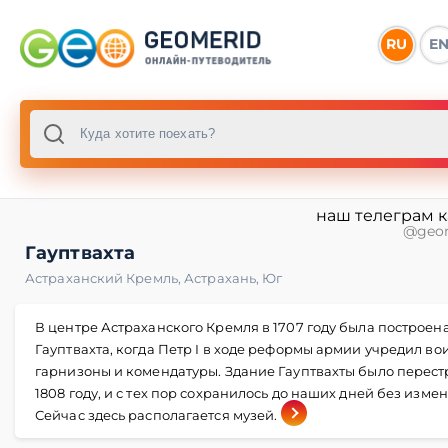
RU
E
наш телеграм 
@geo
Гауптвахта
Астраханский Кремль
,
Астрахань
,
Юг
В центре Астраханского Кремля в 1707 году была построен
Гауптвахта, когда Петр I в ходе реформы армии учредил во
гарнизоны и комендатуры. Здание Гауптвахты было перест
1808 году, и с тех пор сохранилось до наших дней без изме
Сейчас здесь располагается музей.