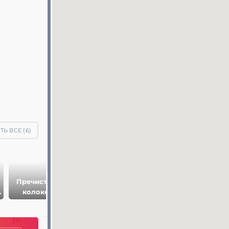
Ь ВСЕ (
6
)
Пречистенская
Артиллерийская
Архиерейский
колокольня
(Пыточная)
дом
башня