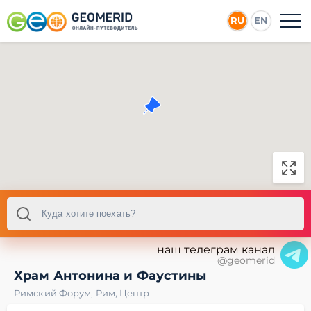
RU
EN
наш телеграм канал
@geomerid
Храм Антонина и Фаустины
Римский Форум
,
Рим
,
Центр