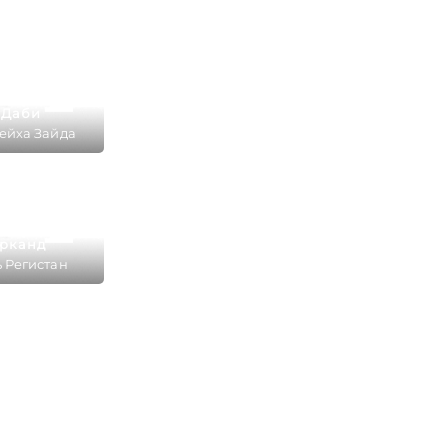
аса
на просмотр
-Даби
ейха Зайда
аса
на просмотр
рканд
 Регистан