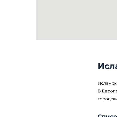
Исл
Исламск
В Европе
городск
Списо