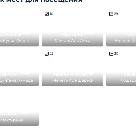
2 часа
на просмотр
1 час
на просмотр
2 ч
10
29
ерусалим
Иерусалим
Абу
ь Купол Скалы
Мечеть Аль-Акса
Мечеть Ш
,5 часа
на просмотр
2 ч
23
30
Стамбул
Казань и область
Сама
Султана Ахмеда
Мечеть Кул-Шариф
Площадь
2 часа
на просмотр
Бухара
итектурный
бль Пои-Калян