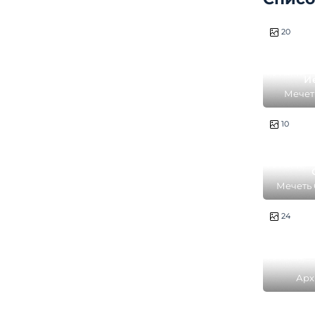
20
И
Мечет
0
10
Мечеть 
24
Арх
ансам