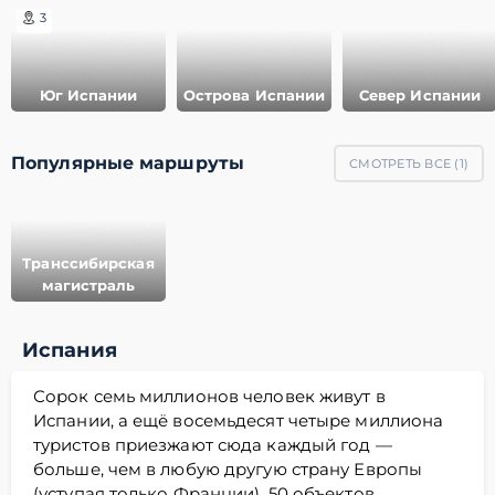
3
Юг Испании
Острова Испании
Север Испании
Популярные маршруты
СМОТРЕТЬ ВСЕ (
1
)
Транссибирская
магистраль
Испания
Сорок семь миллионов человек живут в
Испании, а ещё восемьдесят четыре миллиона
туристов приезжают сюда каждый год —
больше, чем в любую другую страну Европы
(уступая только Франции). 50 объектов