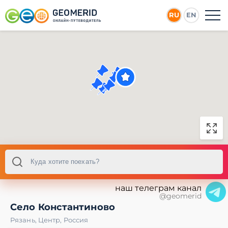
RU
EN
наш телеграм канал
@geomerid
Село Константиново
Рязань
,
Центр
,
Россия