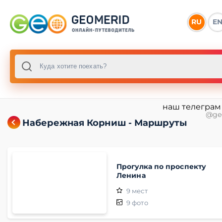
RU
E
наш телеграм
@ge
Набережная Корниш - Маршруты
Прогулка по проспекту
Ленина
9
мест
9
фото