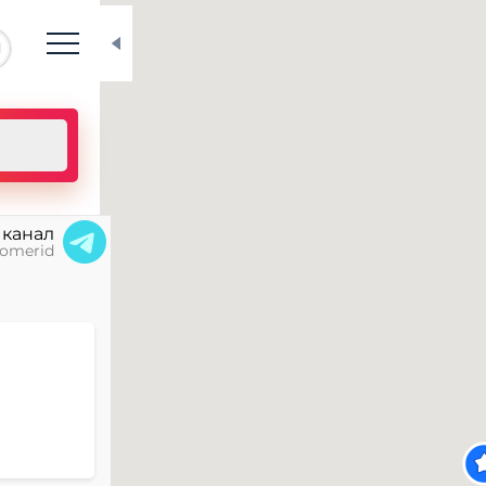
N
 канал
omerid