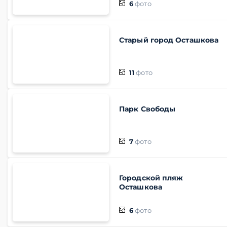
6
фото
Старый город Осташкова
11
фото
Парк Свободы
7
фото
Городской пляж
Осташкова
6
фото