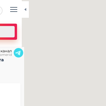
N
 канал
omerid
та