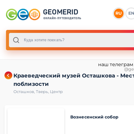
RU
E
наш телеграм
@ge
Краеведческий музей Осташкова - Мес
поблизости
Осташков
,
Тверь
,
Центр
Вознесенский собор