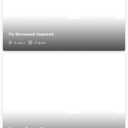
По Большой Садовой
6
мест
17
фото