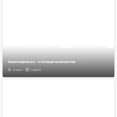
Новочеркасск - столица казачества
5
мест
6
фото