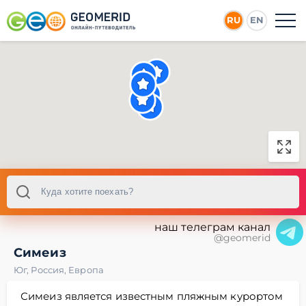
RU
EN
наш телеграм канал
@geomerid
Симеиз
Юг
,
Россия
,
Европа
Симеиз является известным пляжным курортом