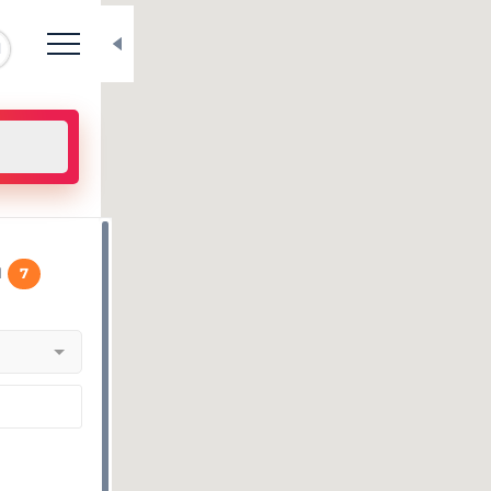
N
и
7