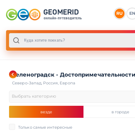
RU
E
Зеленоградск - Достопримечательност
Северо-Запад
,
Россия
,
Европа
Выбрать категорию
везде
в городе
Только самые интересные