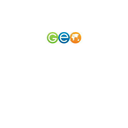
RU
EN
наш телеграм канал
@geomerid
Ласточкины Гнезда / Что рядом?
Анапа
,
Юг
,
Россия
Радиус поиска (км):
1
3
5
10
20
35
50