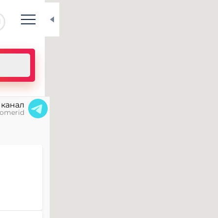
N
 канал
omerid