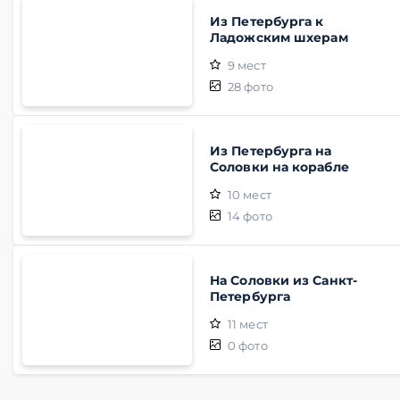
Из Петербурга к
Ладожским шхерам
9
мест
28
фото
Из Петербурга на
Соловки на корабле
10
мест
14
фото
На Соловки из Санкт-
Петербурга
11
мест
0
фото