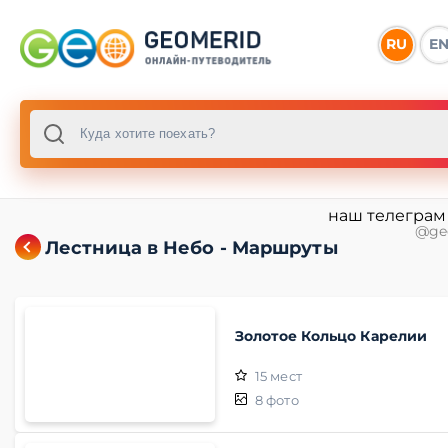
RU
E
наш телеграм
@ge
Лестница в Небо - Маршруты
Золотое Кольцо Карелии
15
мест
8
фото