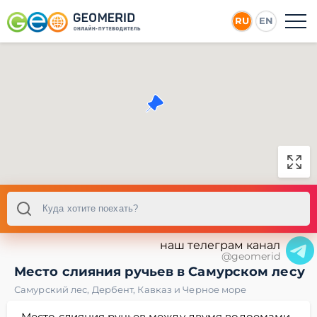
RU
EN
наш телеграм канал
@geomerid
Место слияния ручьев в Самурском лесу
Самурский лес
,
Дербент
,
Кавказ и Черное море
Место слияния ручьев между двумя водоемами