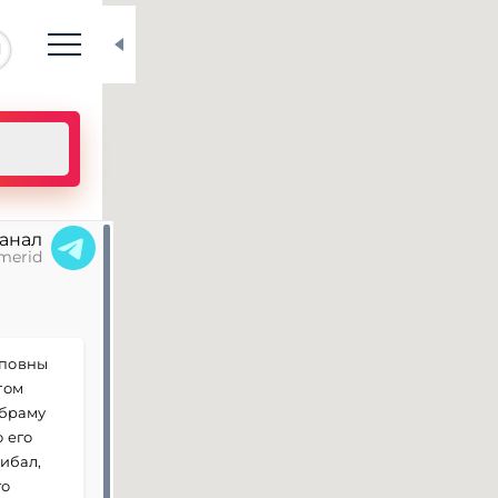
N
канал
merid
иповны
том
Абраму
 его
ибал,
го