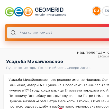
RU
E
наш телеграм 
@geo
Усадьба Михайловское
Пушкинские горы
,
Псков и область
,
Северо-Запад
Усадьба Михайловское – это родовое имение Надежды Ос
Ганнибал, матери А.С.Пушкина. Поселились Ганнибалы в э
именье в 1742 году, когда царица Елизавета передала его 
Петровичу Ганнибалу, который служил при Петре I. Именно
Пушкин назвал «Арап Петра Великого». Его сын, Осип Ганн
построил здесь усадьбу и разбил парк, планировка которо