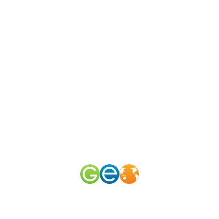
N
канал
merid
50