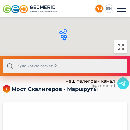
RU
EN
наш телеграм канал
@geomerid
Мост Скалигеров - Маршруты