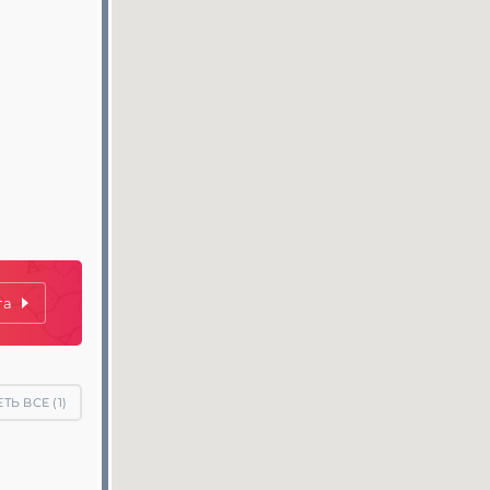
та
ТЬ ВСЕ (
1
)