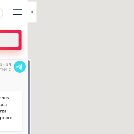
N
канал
merid
илых
два
огда
ерного