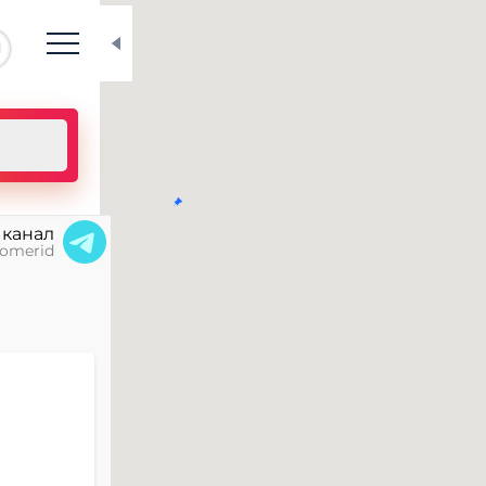
N
 канал
omerid