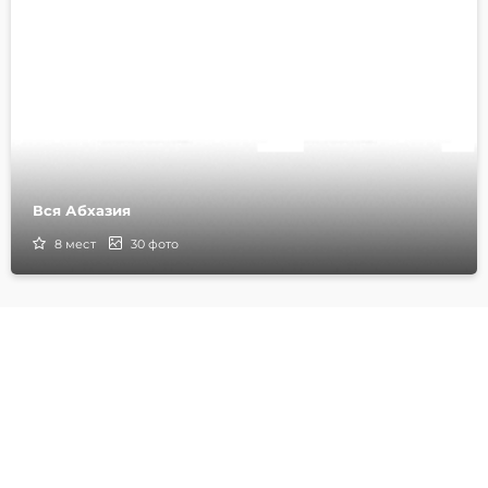
Вся Абхазия
8
мест
30
фото