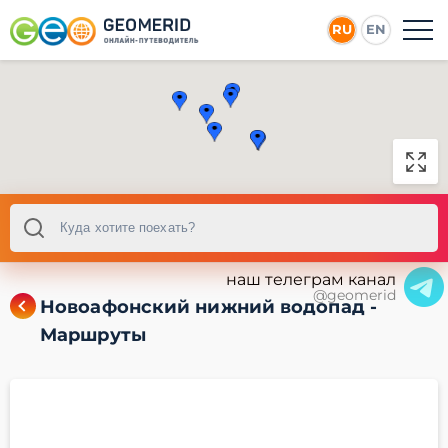
RU
EN
наш телеграм канал
@geomerid
Новоафонский нижний водопад -
Маршруты