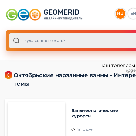
RU
E
наш телеграм
@ge
Октябрьские нарзанные ванны - Интер
темы
Бальнеологические
курорты
10
мест