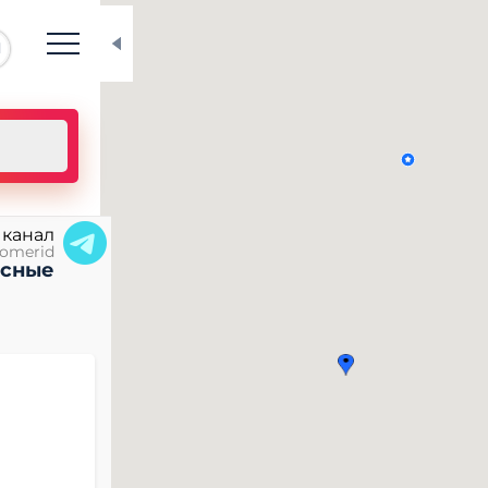
N
 канал
omerid
есные