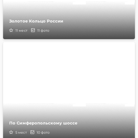
Золотое Кольцо России
11
мест
11
фото
По Симферопольскому шоссе
5
мест
10
фото