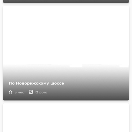
По Новорижскому шоссе
3
мест
12
фото