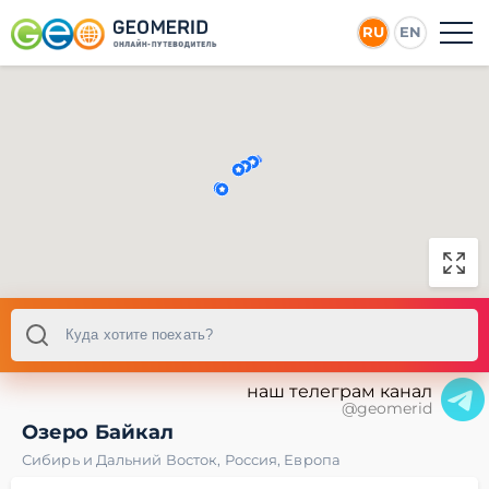
RU
EN
наш телеграм канал
@geomerid
Озеро Байкал
Сибирь и Дальний Восток
,
Россия
,
Европа