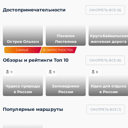
Достопримечательности
СМОТРЕТЬ ВСЕ (
6
)
Поселок
Кругобайкальска
Остров Ольхон
Листвянка
железная дорога
САМЫЕ
В ОКРЕСТНОСТЯХ
ИНТЕРЕСНЫЕ
Обзоры и рейтинги Топ 10
СМОТРЕТЬ ВСЕ (
6
)
11
9
8
Чудеса природы
Заповедники
Идеи для отдыха
в России
России
в России
Популярные маршруты
СМОТРЕТЬ ВСЕ (
1
)