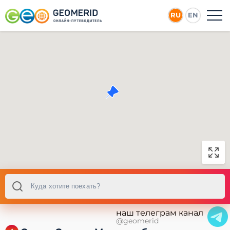
RU
EN
наш телеграм канал
@geomerid