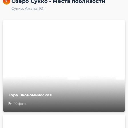
Озеро Сукко - Места поблизости
Сукко
,
Анапа
,
Юг
Гора Экономическая
10
фото