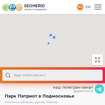
RU
EN
наш телеграм канал
@geomerid
Парк Патриот в Подмосковье
Москва и область
,
Центр
,
Россия