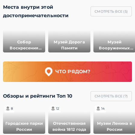
Места внутри этой
СМОТРЕТЬ ВСЕ (
5
)
достопримечательности
Собор
Музей Дорога
Музей
Воскресения
Памяти
Вооруженных
Христова
сил РФ
ЧТО РЯДОМ?
Обзоры и рейтинги Топ 10
СМОТРЕТЬ ВСЕ (
7
)
8
12
14
Городские парки
Отечественная
Музеи Ленина в
России
война 1812 года
России