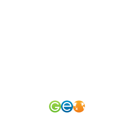
N
канал
merid
50