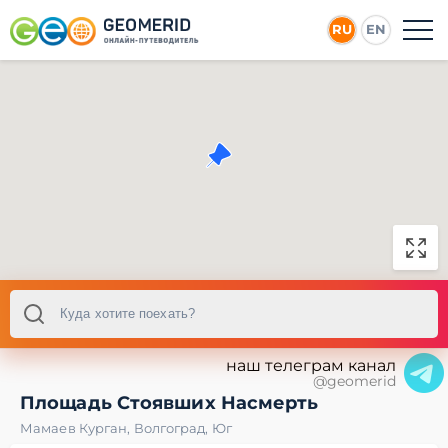
RU
EN
наш телеграм канал
@geomerid
Площадь Стоявших Насмерть
Мамаев Курган
,
Волгоград
,
Юг