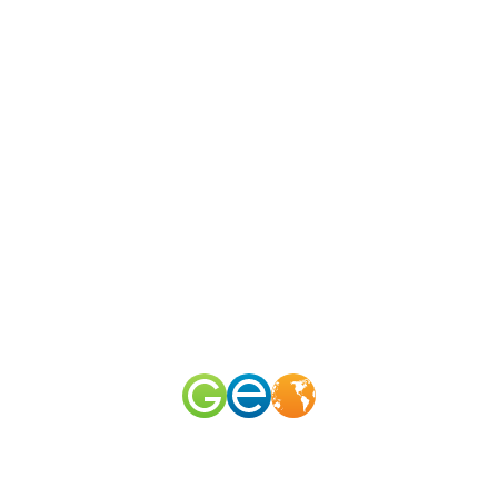
N
канал
merid
50