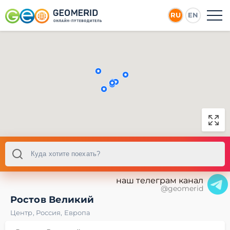
RU
EN
наш телеграм канал
@geomerid
Ростов Великий
Центр
,
Россия
,
Европа