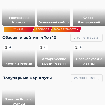
Ростовский
Спасо-
Кремль
Успенский собор
Яковлевский
монастырь
САМЫЕ
В ГОРОДЕ
В ОКРЕСТНОСТЯХ
ИНТЕРЕСНЫЕ
Обзоры и рейтинги Топ 10
СМОТРЕТЬ ВСЕ (
5
)
14
23
14
Исторические
Древнерусские
Кремли России
музеи России
храмы
Популярные маршруты
СМОТРЕТЬ ВСЕ (
1
)
Золотое Кольцо
России