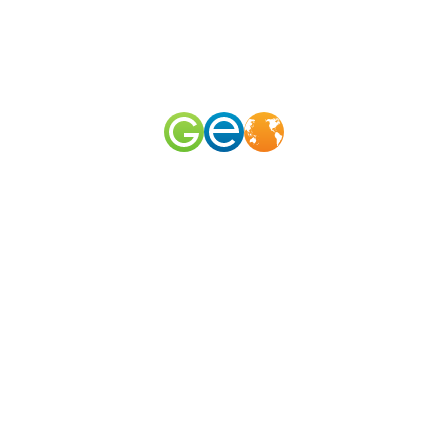
RU
EN
наш телеграм канал
@geomerid
Сестрорецкое болото / Что рядом?
Санкт-Петербург и область
,
Северо-Запад
,
Россия
Радиус поиска (км):
1
3
5
10
20
35
50