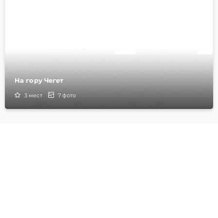
На гору Чегет
3
мест
7
фото