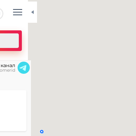
N
 канал
omerid