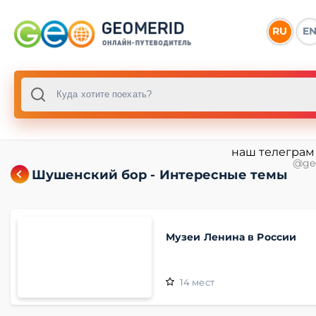
RU
E
наш телеграм
@ge
Шушенский бор - Интересные темы
Музеи Ленина в России
14
мест