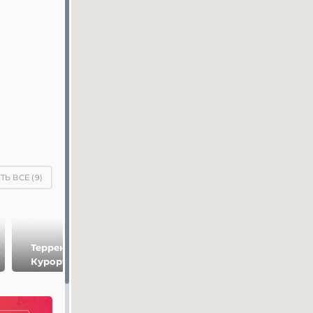
Ь ВСЕ (
9
)
Терренкуры
Гора Красное
Царская
Курортного
Солнышко
площадка в
Парка
Кисловодске