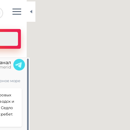
N
канал
merid
ерное море
ровых
водск и
 Седло
хребет.