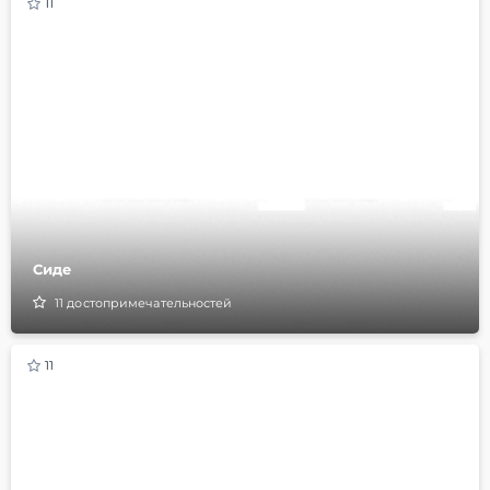
11
Сиде
11
достопримечательностей
11