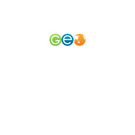
RU
EN
наш телеграм канал
@geomerid
Среднеуральский монастырь / Что
рядом?
Екатеринбург
,
Урал
,
Россия
Радиус поиска (км):