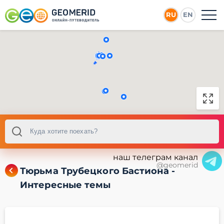
RU
EN
наш телеграм канал
@geomerid
Тюрьма Трубецкого Бастиона -
Интересные темы