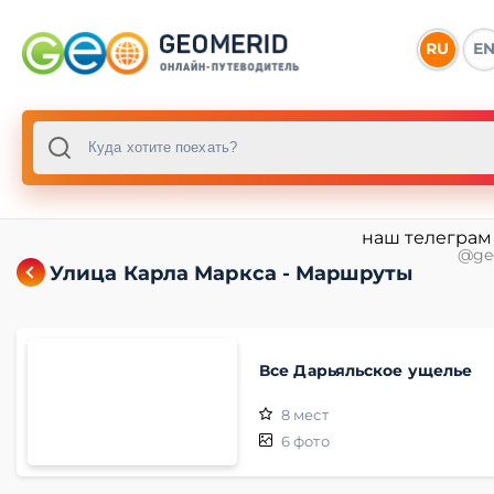
RU
E
наш телеграм
@ge
Улица Карла Маркса - Маршруты
Все Дарьяльское ущелье
8
мест
6
фото