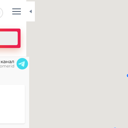
N
 канал
omerid